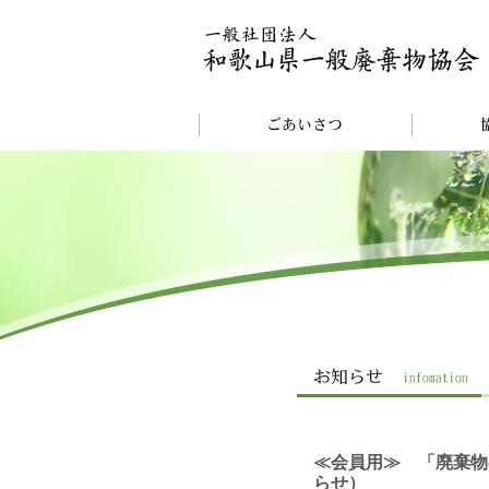
≪会員用≫ 「廃棄物
らせ）