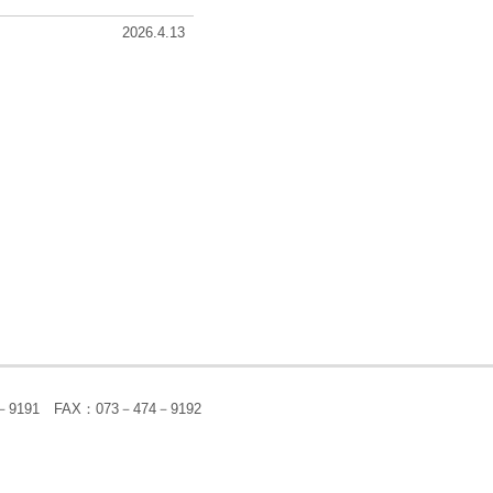
2026.4.13
191 FAX：073－474－9192